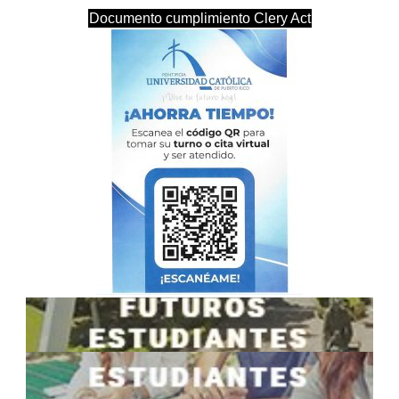
Documento cumplimiento Clery Act
[listmenu menu="prospectos" menu_class="menu-class"]
[listmenu menu="estudiantes" menu_class="menu-class"]