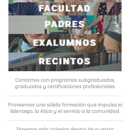
[listmenu menu="facultad" menu_class="menu-class"]
[listmenu menu="padres" menu_class="menu-class"]
[listmenu menu="exalumnos" menu_class="menu-class"]
[listmenu menu="recintos" menu_class="menu-class"]
Contamos con programas subgraduados,
graduados y certificaciones profesionales.
Proveemos una sólida formación que impulsa el
liderazgo, la ética y el servicio a la comunidad.
Tenemos más colegios dentro de nuestro