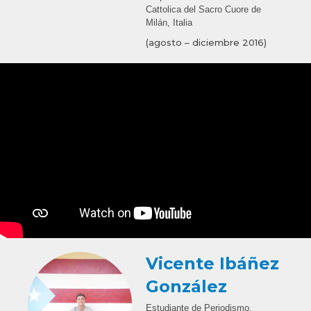
Cattolica del Sacro Cuore de
Milán, Italia
(agosto – diciembre 2016)
Vicente Ibáñez
González
Estudiante de Periodismo,