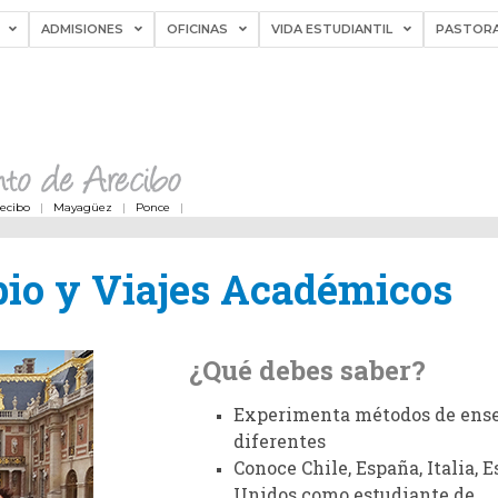
ADMISIONES
OFICINAS
VIDA ESTUDIANTIL
PASTORA
recibo
|
Mayagüez
|
Ponce
|
io y Viajes Académicos
¿Qué debes saber?
Experimenta métodos de ens
diferentes
Conoce Chile, España, Italia, 
Unidos como estudiante de