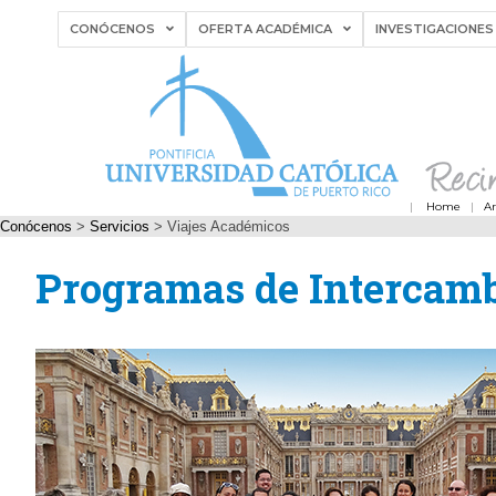
CONÓCENOS
OFERTA ACADÉMICA
INVESTIGACIONES
|
Home
|
A
Conócenos
>
Servicios
>
Viajes Académicos
Programas de Intercamb