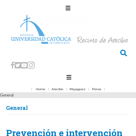
|
Home
|
Arecibo
|
Mayagüez
|
Ponce
|
General
General
Prevención e intervención