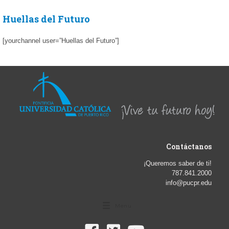
Huellas del Futuro
[yourchannel user=”Huellas del Futuro”]
Contáctanos
¡Queremos saber de ti!
787.841.2000
info@pucpr.edu
Menu